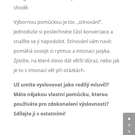
shodě.
Výbornou pomůckou je tzv. „stínování“.
Jednoduše si poslechnete část konverzace a
snažíte se ji napodobit. Stínování vám navíc
pomáhá osvojit si rytmus a intonaci jazyka.
Zjistíte, na které slovo dát větší důraz, nebo jak
je to s intonací vět při otázkách.
Už umíte vyslovovat jako rodilý mluvčí?
Máte nějakou vlastní pomůcku, kterou
používáte pro zdokonalení výslovnosti?
Sdílejte ji s ostatními!