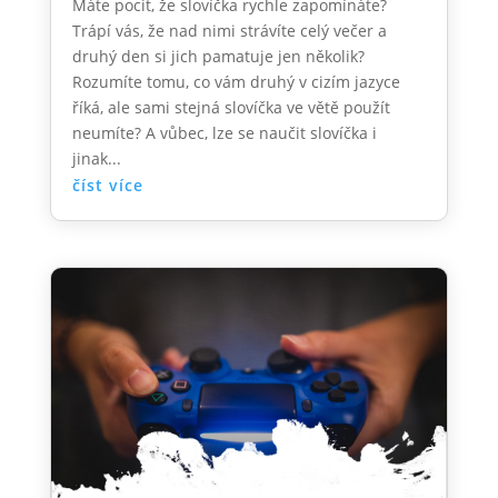
Máte pocit, že slovíčka rychle zapomínáte?
Trápí vás, že nad nimi strávíte celý večer a
druhý den si jich pamatuje jen několik?
Rozumíte tomu, co vám druhý v cizím jazyce
říká, ale sami stejná slovíčka ve větě použít
neumíte? A vůbec, lze se naučit slovíčka i
jinak...
číst více