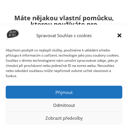
Máte nějakou vlastní pomůcku,
kterou používáte pro
zdokonalení výslovnosti?
Spravovat Souhlas s cookies
Sdílejte ji s ostatními v
Abychom poskytli co nejlepší služby, používáme k ukládání a/nebo
komentářích.
přístupu k informacím o zařízení, technologie jako jsou soubory cookies.
Souhlas s těmito technologiemi nám umožní zpracovávat údaje, jako je
chování při procházení nebo jedinečná ID na tomto webu. Nesouhlas
nebo odvolání souhlasu může nepříznivě ovlivnit určité vlastnosti a
funkce.
Přijmout
Odmítnout
Zobrazit předvolby