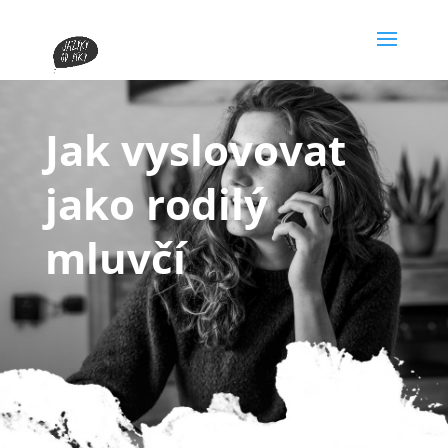
Jak vyslovovat
jako rodilý
mluvčí