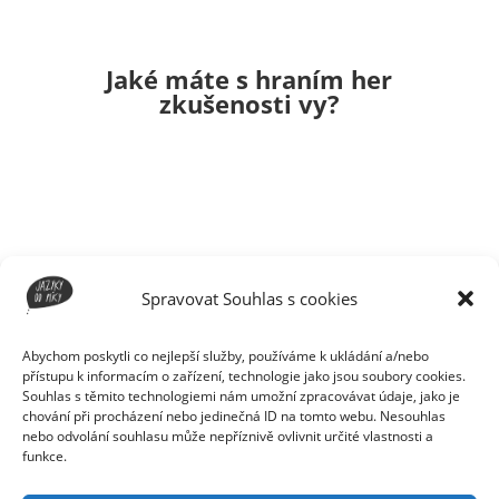
Jaké máte s hraním her
zkušenosti vy?
Spravovat Souhlas s cookies
Abychom poskytli co nejlepší služby, používáme k ukládání a/nebo
Zdeněk
na 13. 5. 2021 v 15:18
přístupu k informacím o zařízení, technologie jako jsou soubory cookies.
Hry nehraju, protože mi to přijde jako ztráta
Souhlas s těmito technologiemi nám umožní zpracovávat údaje, jako je
chování při procházení nebo jedinečná ID na tomto webu. Nesouhlas
času. Ale možná to občas zkusím, když mi to
nebo odvolání souhlasu může nepříznivě ovlivnit určité vlastnosti a
alespoň trochu pomůže s angličtinou.
funkce.