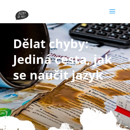
Dělat chyby:
Jediná cesta, jak
se naučit jazyk