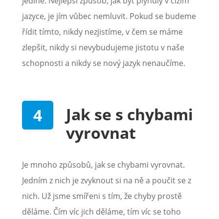
jediné: Nejlepší způsob, jak být plynulý v cizím
jazyce, je jím vůbec nemluvit. Pokud se budeme
řídit tímto, nikdy nezjistíme, v čem se máme
zlepšit, nikdy si nevybudujeme jistotu v naše
schopnosti a nikdy se nový jazyk nenaučíme.
Jak se s chybami
vyrovnat
Je mnoho způsobů, jak se chybami vyrovnat.
Jedním z nich je zvyknout si na ně a poučit se z
nich. Už jsme smířeni s tím, že chyby prostě
děláme. Čím víc jich děláme, tím víc se toho