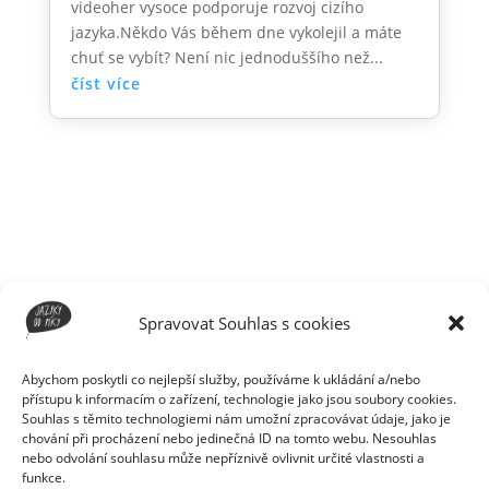
videoher vysoce podporuje rozvoj cizího
jazyka.Někdo Vás během dne vykolejil a máte
chuť se vybít? Není nic jednoduššího než...
číst více
Spravovat Souhlas s cookies
Jak zvládáte chyby vy? Podělte
se s námi o vaše zkušenosti a
Abychom poskytli co nejlepší služby, používáme k ukládání a/nebo
tipy do komentářů.
přístupu k informacím o zařízení, technologie jako jsou soubory cookies.
Souhlas s těmito technologiemi nám umožní zpracovávat údaje, jako je
chování při procházení nebo jedinečná ID na tomto webu. Nesouhlas
nebo odvolání souhlasu může nepříznivě ovlivnit určité vlastnosti a
funkce.