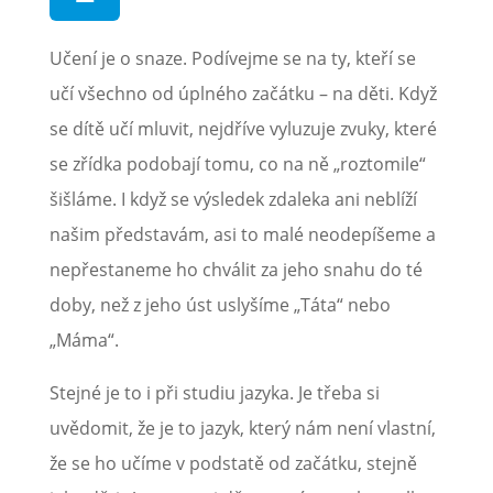
Učení je o snaze. Podívejme se na ty, kteří se
učí všechno od úplného začátku – na děti. Když
se dítě učí mluvit, nejdříve vyluzuje zvuky, které
se zřídka podobají tomu, co na ně „roztomile“
šišláme. I když se výsledek zdaleka ani neblíží
našim představám, asi to malé neodepíšeme a
nepřestaneme ho chválit za jeho snahu do té
doby, než z jeho úst uslyšíme „Táta“ nebo
„Máma“.
Stejné je to i při studiu jazyka. Je třeba si
uvědomit, že je to jazyk, který nám není vlastní,
že se ho učíme v podstatě od začátku,
stejně