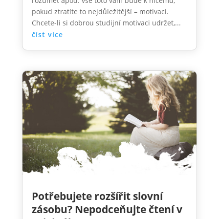
rozumět apod. vše toto vám bude k ničemu,
pokud ztratíte to nejdůležitější – motivaci.
Chcete-li si dobrou studijní motivaci udržet,...
číst více
Potřebujete rozšířit slovní
zásobu? Nepodceňujte čtení v