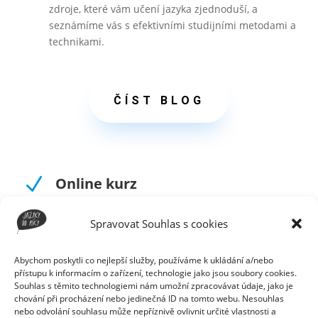
zdroje, které vám učení jazyka zjednoduší, a
seznámíme vás s efektivními studijními metodami a
technikami.
ČÍST BLOG
N
Online kurz
V kurzu objevíte všechny možnosti, jak se můžete
Spravovat Souhlas s cookies
učit cizí jazyky. Sestavíte si svůj jazykový plán, který
vás povede a udrží vaši motivaci. Budete přesně
vědět, co a jak máte dělat. Cizí jazyk vás začne bavit
Abychom poskytli co nejlepší služby, používáme k ukládání a/nebo
přístupu k informacím o zařízení, technologie jako jsou soubory cookies.
a konečně se ho naučíte.
Souhlas s těmito technologiemi nám umožní zpracovávat údaje, jako je
chování při procházení nebo jedinečná ID na tomto webu. Nesouhlas
nebo odvolání souhlasu může nepříznivě ovlivnit určité vlastnosti a