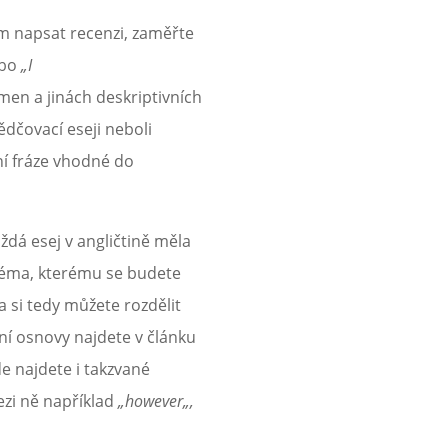
em napsat recenzi, zaměřte
bo
„I
en a jinách deskriptivních
ědčovací eseji neboli
ní fráze vhodné do
ždá esej v angličtině měla
e téma, kterému se budete
a si tedy můžete rozdělit
ení osnovy najdete v článku
de najdete i takzvané
mezi ně například
„however„,