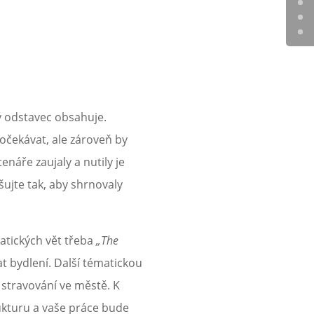
ý odstavec obsahuje.
očekávat, ale zároveň by
enáře zaujaly a nutily je
šujte tak, aby shrnovaly
atických vět třeba
„The
t bydlení. Další tématickou
stravování ve městě. K
ukturu a vaše práce bude