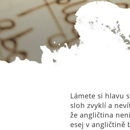
Lámete si hlavu s
sloh zvyklí a nev
že angličtina nen
esej v angličtině 