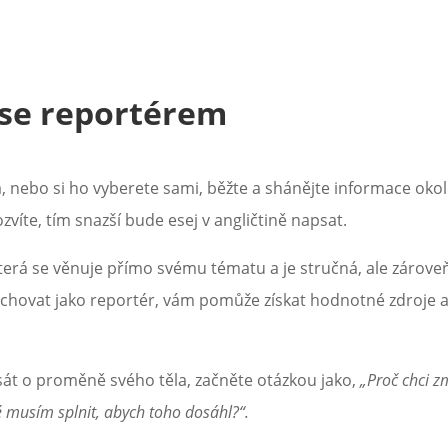
 se reportérem
 nebo si ho vyberete sami, běžte a shánějte informace okolo
zvíte, tím snazší bude esej v angličtině napsat.
 která se věnuje přímo svému tématu a je stručná, ale zárov
e chovat jako reportér, vám pomůže získat hodnotné zdroje a
át o proměně svého těla, začněte otázkou jako,
„Proč chci zm
ré musím splnit, abych toho dosáhl?“.