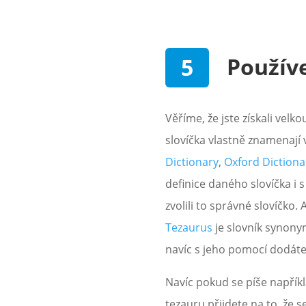
Používe
Věříme, že jste získali velk
slovíčka vlastně znamenaj
Dictionary
,
Oxford Dictiona
definice daného slovíčka i s
zvolili to správné slovíčko
Tezaurus
je slovník synony
navíc s jeho pomocí dodáte 
Navíc pokud se píše napříkl
tezauru přijdete na to, že s