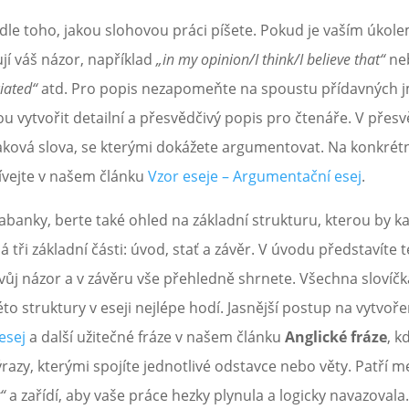
podle toho, jakou slohovou práci píšete. Pokud je vaším úkol
ují váš názor, například
„in my opinion/I think/I believe that“
ne
iated“
atd. Pro popis nezapomeňte na spoustu přídavných jm
 vytvořit detailní a přesvědčivý popis pro čtenáře. V přesv
 taková slova, se kterými dokážete argumentovat. Na konkrét
vejte v našem článku
Vzor eseje – Argumentační esej
.
tabanky, berte také ohled na základní strukturu, kterou by ka
 tři základní části: úvod, stať a závěr. V úvodu představít
svůj názor a v závěru vše přehledně shrnete. Všechna slovíčk
to struktury v eseji nejlépe hodí. Jasnější postup na vytvoř
esej
a další užitečné fráze v našem článku
Anglické fráze
, k
ýrazy, kterými spojíte jednotlivé odstavce nebo věty. Patří 
“
a zařídí, aby vaše práce hezky plynula a logicky navazovala.