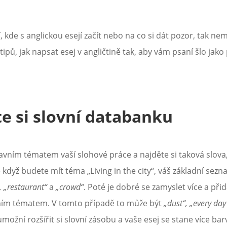
í, kde s anglickou esejí začít nebo na co si dát pozor, tak nem
pů, jak napsat esej v angličtině tak, aby vám psaní šlo jako
e si slovní databanku
vním tématem vaší slohové práce a najděte si taková slova,
 když budete mít téma „Living in the city“, váš základní se
, „restaurant“
a
„crowd“
. Poté je dobré se zamyslet více a přida
vním tématem. V tomto případě to může být
„dust“, „every day
možní rozšířit si slovní zásobu a vaše esej se stane více bar