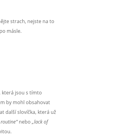
ějte strach, nejste na to
 po másle.
 která jsou s tímto
znam by mohl obsahovat
t další slovíčka, která už
 routine“
nebo
„lack of
vitou.