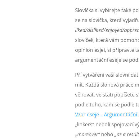
Slovíčka si vybírejte také 
se na slovíčka, která vyjadř
liked/disliked/enjoyed/apprec
slovíček, která vám pomohou
opinion esjei, si připravte
argumentační eseje se podí
Při vytváření vaší slovní da
mít. Každá slohová práce má
věnovat, ve stati popíšete 
podle toho, kam se podle té
Vzor eseje – Argumentační 
„linkers“ neboli spojovací v
„moreover“
nebo
„as a result