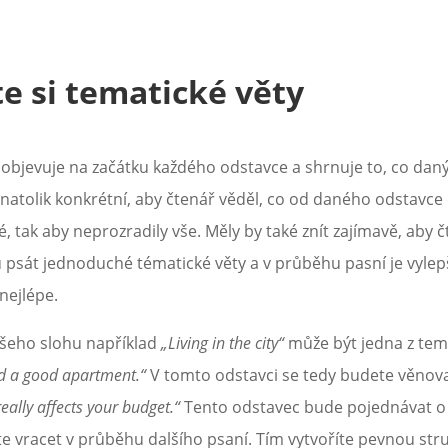
e si tematické věty
 objevuje na začátku každého odstavce a shrnuje to, co dan
natolik konkrétní, aby čtenář věděl, co od daného odstavce 
 tak aby neprozradily vše. Měly by také znít zajímavě, aby čt
tku psát jednoduché tématické věty a v průběhu pasní je vylep
nejlépe.
šeho slohu například
„Living in the city“
může být jedna z tem
nd a good apartment.“
V tomto odstavci se tedy budete věnova
really affects your budget.“
Tento odstavec bude pojednávat o 
 vracet v průběhu dalšího psaní. Tím vytvoříte pevnou str