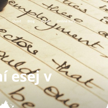
Úvod
Blog
O nás
Online kurz
í esej v