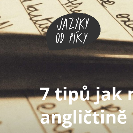
7 tipů jak
angličtině