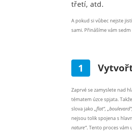
třetí, atd.
A pokud si vůbec nejste jist
sami. Přinášíme vám sedm ti
Vytvořt
Zaprvé se zamyslete nad hla
tématem úzce spjata. Takže
slova jako
„flat“, „boulevard“
nejsou tolik spojena s hla
nature“
. Tento proces vám u