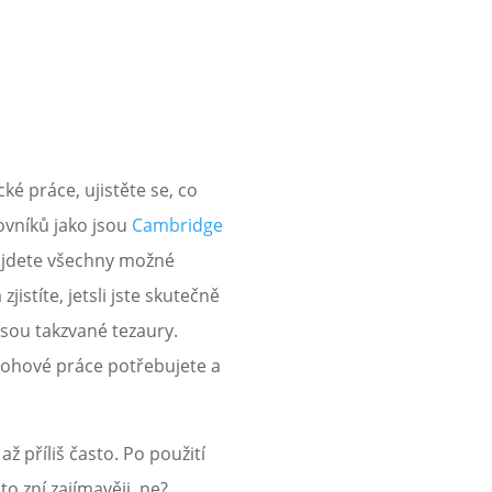
cké práce, ujistěte se, co
ovníků jako jsou
Cambridge
najdete všechny možné
jistíte, jetsli jste skutečně
jsou takzvané tezaury.
slohové práce potřebujete a
ž příliš často. Po použití
to zní zajímavěji, ne?