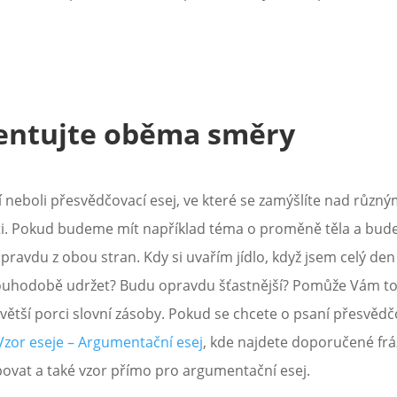
ntujte oběma směry
neboli přesvědčovací esej, ve které se zamýšlíte nad různ
oti. Pokud budeme mít například téma o proměně těla a bu
 opravdu z obou stran. Kdy si uvařím jídlo, když jsem celý den
louhodobě udržet? Budu opravdu šťastnější? Pomůže Vám to 
 větší porci slovní zásoby. Pokud se chcete o psaní přesvědč
Vzor eseje – Argumentační esej
, kde najdete doporučené fráz
ovat a také vzor přímo pro argumentační esej.