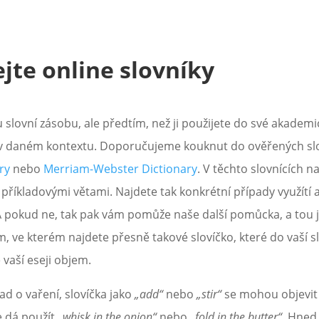
jte online slovníky
ou slovní zásobu, ale předtím, než ji použijete do své akademi
í v daném kontextu. Doporučujeme kouknut do ověřených sl
ry
nebo
Merriam-Webster Dictionary
. V těchto slovnících 
 příkladovými větami. Najdete tak konkrétní případy využítí a z
. A pokud ne, tak pak vám pomůže naše další pomůcka, a tou 
m, ve kterém najdete přesně takové slovíčko, které do vaší 
vaší eseji objem.
ad o vaření, slovíčka jako
„add“
nebo
„stir“
se mohou objevit a
e dá použít
„whisk in the onion“
nebo
„fold in the butter“
. Hned 