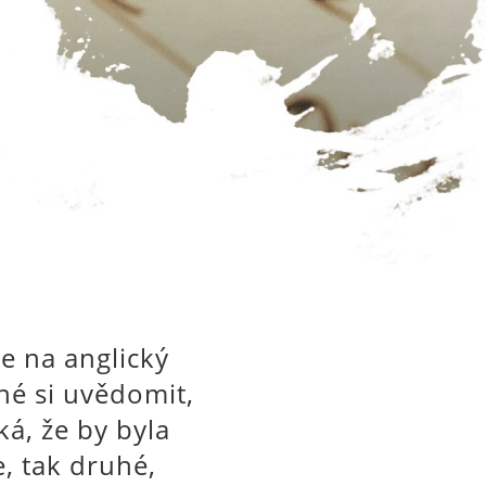
se na anglický
tné si uvědomit,
ká, že by byla
e, tak druhé,