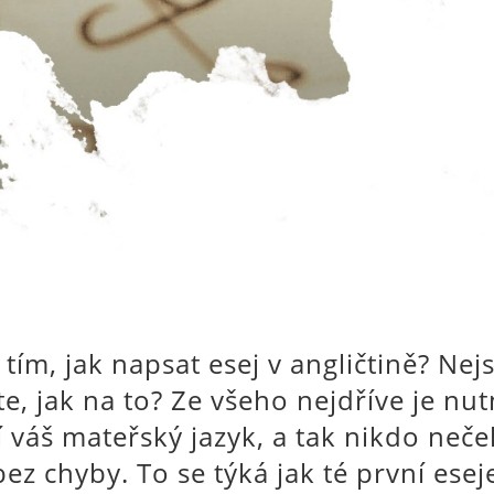
 tím, jak napsat esej v angličtině? Nej
íte, jak na to? Ze všeho nejdříve je nu
í váš mateřský jazyk, a tak nikdo neče
bez chyby. To se týká jak té první esej